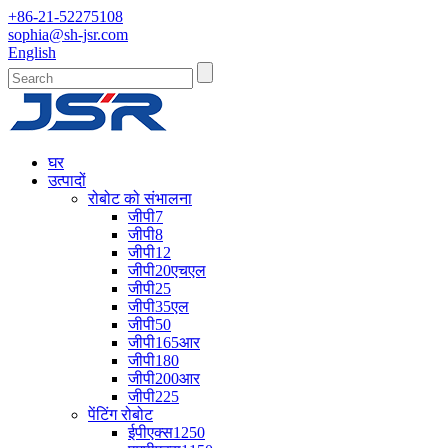
+86-21-52275108
sophia@sh-jsr.com
English
घर
उत्पादों
रोबोट को संभालना
जीपी7
जीपी8
जीपी12
जीपी20एचएल
जीपी25
जीपी35एल
जीपी50
जीपी165आर
जीपी180
जीपी200आर
जीपी225
पेंटिंग रोबोट
ईपीएक्स1250