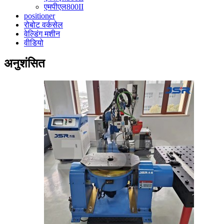
एमपीएल800II
positioner
रोबोट वर्कसेल
वेल्डिंग मशीन
वीडियो
अनुशंसित