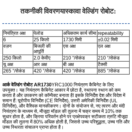
तकनीकी विवरण
यास्कावा वेल्डिंग रोबोट
:
नियंत्रित अक्ष
पेलोड
अधिकतम कार्य सीमा
repeatability
6
25 किलो
1730 मिमी
±0.02 मिमी
वज़न
बिजली की
एस अक्ष
एल अक्ष
आपूर्ति
250 किलो
2.0 केवीए
210 °/सेकंड
210 °/सेकंड
यू अक्ष
आर अक्ष
बी अक्ष
टैक्सी
265 °/सेकंड
420 °/सेकंड
420 °/सेकंड
885 °/सेकंड
आर्क वेल्डिंग रोबोट AR1730
YRC1000 नियंत्रण कैबिनेट के लिए
उपयुक्त। यह नियंत्रण कैबिनेट आकार में छोटा है, स्थापना स्थान को कम
करता है और उपकरण को कॉम्पैक्ट बनाता है! इसके विनिर्देश देश और विदेश में
समान हैं: यूरोपीय विनिर्देश (CE विनिर्देश), उत्तरी अमेरिकी विनिर्देश (UL
विनिर्देश), और वैश्विक मानकीकरण। दोनों के संयोजन से, नए त्वरण और मंदी
नियंत्रण के माध्यम से, मौजूदा मॉडल की तुलना में चक्र समय में 10% तक
सुधार होता है, और क्रिया परिवर्तन होने पर प्रक्षेपवक्र सटीकता त्रुटि मौजूदा
मॉडल की तुलना में 80% अधिक होती है, जिससे उच्च परिशुद्धता, उच्च गति और
उच्च स्थिरता संचालन प्राप्त होता है।