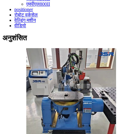
एमपीएल800II
positioner
रोबोट वर्कसेल
वेल्डिंग मशीन
वीडियो
अनुशंसित