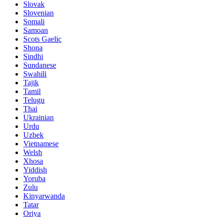
Slovak
Slovenian
Somali
Samoan
Scots Gaelic
Shona
Sindhi
Sundanese
Swahili
Tajik
Tamil
Telugu
Thai
Ukrainian
Urdu
Uzbek
Vietnamese
Welsh
Xhosa
Yiddish
Yoruba
Zulu
Kinyarwanda
Tatar
Oriya