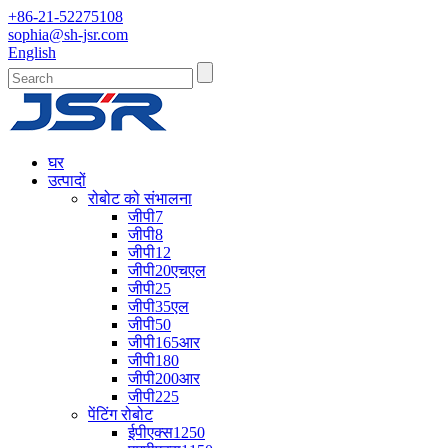
+86-21-52275108
sophia@sh-jsr.com
English
घर
उत्पादों
रोबोट को संभालना
जीपी7
जीपी8
जीपी12
जीपी20एचएल
जीपी25
जीपी35एल
जीपी50
जीपी165आर
जीपी180
जीपी200आर
जीपी225
पेंटिंग रोबोट
ईपीएक्स1250