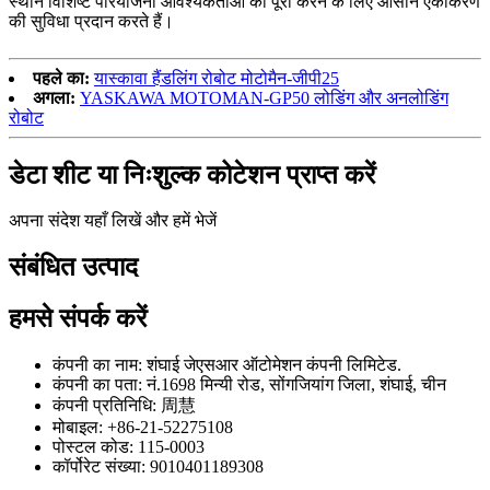
स्थान विशिष्ट परियोजना आवश्यकताओं को पूरा करने के लिए आसान एकीकरण
की सुविधा प्रदान करते हैं।
पहले का:
यास्कावा हैंडलिंग रोबोट मोटोमैन-जीपी25
अगला:
YASKAWA MOTOMAN-GP50 लोडिंग और अनलोडिंग
रोबोट
डेटा शीट या निःशुल्क कोटेशन प्राप्त करें
अपना संदेश यहाँ लिखें और हमें भेजें
संबंधित उत्पाद
हमसे संपर्क करें
कंपनी का नाम: शंघाई जेएसआर ऑटोमेशन कंपनी लिमिटेड.
कंपनी का पता: नं.1698 मिन्यी रोड, सोंगजियांग जिला, शंघाई, चीन
कंपनी प्रतिनिधि: 周慧
मोबाइल: +86-21-52275108
पोस्टल कोड: 115-0003
कॉर्पोरेट संख्या: 9010401189308