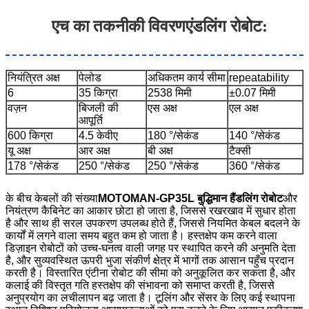
एच का तकनीकी विवरण
एंडलिंग रोबोट
:
नियंत्रित अक्ष
पेलोड
अधिकतम कार्य सीमा
repeatability
6
35 किग्रा
2538 मिमी
±0.07 मिमी
वज़न
बिजली की
एस अक्ष
एल अक्ष
आपूर्ति
600 किग्रा
4.5 केवीए
180 °/सेकंड
140 °/सेकंड
यू अक्ष
आर अक्ष
बी अक्ष
टैक्सी
178 °/सेकंड
250 °/सेकंड
250 °/सेकंड
360 °/सेकंड
के बीच केबलों की संख्या
MOTOMAN-GP35L बुद्धिमान हैंडलिंग रोबोट
और
नियंत्रण कैबिनेट का आकार छोटा हो जाता है, जिससे रखरखाव में सुधार होता
है और साथ ही सरल उपकरण उपलब्ध होते हैं, जिससे नियमित केबल बदलने के
कार्यों में लगने वाला समय बहुत कम हो जाता है। हस्तक्षेप कम करने वाला
डिज़ाइन रोबोटों को उच्च-घनत्व वाली जगह पर स्थापित करने की अनुमति देता
है, और सुव्यवस्थित ऊपरी भुजा संकीर्ण क्षेत्र में भागों तक आसान पहुँच प्रदान
करती है। विस्तारित एंटीना रोबोट की सीमा को अनुकूलित कर सकता है, और
कलाई की विस्तृत गति हस्तक्षेप की संभावना को समाप्त करती है, जिससे
अनुप्रयोग का लचीलापन बढ़ जाता है। टूलिंग और सेंसर के लिए कई स्थापना