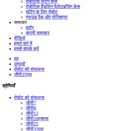
रोबोटिक पेंटिंग केस
रोबोटिक हैंडलिंग पैलेटाइजिंग केस
शूटिंग के लिए रोबोट
ग्राउंड रैक और पोजिशनर
समाचार
ब्लॉग
कंपनी समाचार
वीडियो
हमारे बारे में
हमसे संपर्क करें
घर
उत्पादों
रोबोट को संभालना
जीपी35एल
श्रेणियाँ
रोबोट को संभालना
जीपी7
जीपी8
जीपी12
जीपी20एचएल
जीपी25
जीपी35एल