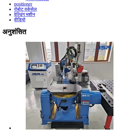
positioner
रोबोट वर्कसेल
वेल्डिंग मशीन
वीडियो
अनुशंसित