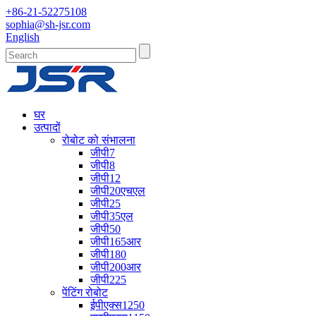
+86-21-52275108
sophia@sh-jsr.com
English
घर
उत्पादों
रोबोट को संभालना
जीपी7
जीपी8
जीपी12
जीपी20एचएल
जीपी25
जीपी35एल
जीपी50
जीपी165आर
जीपी180
जीपी200आर
जीपी225
पेंटिंग रोबोट
ईपीएक्स1250