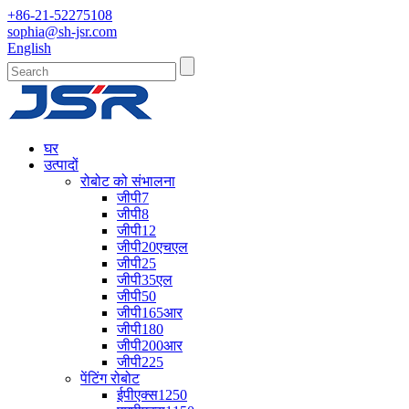
+86-21-52275108
sophia@sh-jsr.com
English
घर
उत्पादों
रोबोट को संभालना
जीपी7
जीपी8
जीपी12
जीपी20एचएल
जीपी25
जीपी35एल
जीपी50
जीपी165आर
जीपी180
जीपी200आर
जीपी225
पेंटिंग रोबोट
ईपीएक्स1250