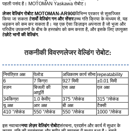
पहली पसंद है। MOTOMAN Yaskawa रोबोट।
लेजर वेल्डिंग रोबोट MOTOMAN-AR900
विभिन्न प्रकार से सुसज्जित
किया जा सकता है
सर्वो वेल्डिंग गन और सेंसर
उच्च गति क्रिया के माध्यम से, यह
धड़कन को कम कर सकता है। यह एक ऐसा डिज़ाइन अपनाता है जो भुजा और
परिधीय उपकरणों के बीच के हस्तक्षेप को कम करता है, और इसके लिए उपयुक्त
है
छोटे भागों की वेल्डिंग
.
तकनीकी विवरण
लेजर वेल्डिंग रोबोट
:
नियंत्रित अक्ष
पेलोड
अधिकतम कार्य सीमा
repeatability
6
7 किग्रा
927 मिमी
±0.01 मिमी
वज़न
बिजली की
एस अक्ष
एल अक्ष
आपूर्ति
34किग्रा
1.0 केवीए
375 °/सेकंड
315 °/सेकंड
यू अक्ष
आर अक्ष
बी अक्ष
टैक्सी
410 °/सेकंड
550 °/सेकंड
550 °/सेकंड
1000 °/सेकंड
इस नवाचार
नया लेज़र वेल्डिंग रोबोट
संरचना, प्रदर्शन और कार्य में सुधार के
कारण, गति की स्वतंत्रता और शरीर की सघनता में सुधार हुआ है। इसने