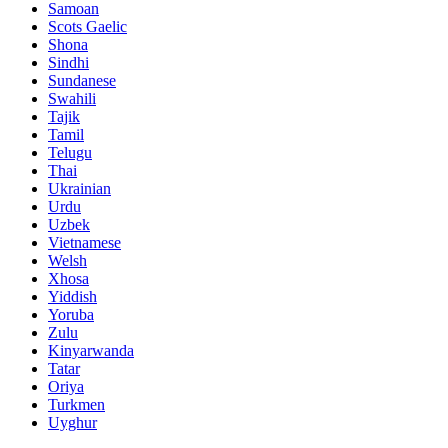
Samoan
Scots Gaelic
Shona
Sindhi
Sundanese
Swahili
Tajik
Tamil
Telugu
Thai
Ukrainian
Urdu
Uzbek
Vietnamese
Welsh
Xhosa
Yiddish
Yoruba
Zulu
Kinyarwanda
Tatar
Oriya
Turkmen
Uyghur