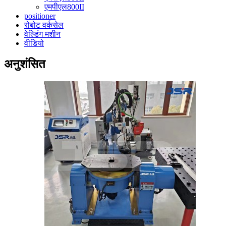
एमपीएल800II
positioner
रोबोट वर्कसेल
वेल्डिंग मशीन
वीडियो
अनुशंसित