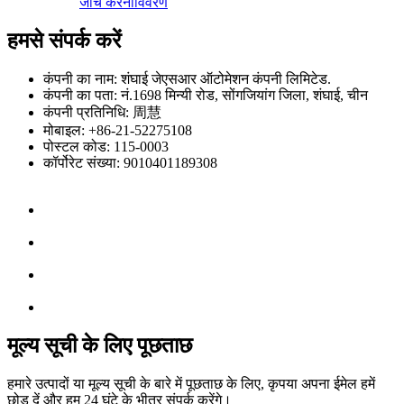
जाँच करना
विवरण
हमसे संपर्क करें
कंपनी का नाम: शंघाई जेएसआर ऑटोमेशन कंपनी लिमिटेड.
कंपनी का पता: नं.1698 मिन्यी रोड, सोंगजियांग जिला, शंघाई, चीन
कंपनी प्रतिनिधि: 周慧
मोबाइल: +86-21-52275108
पोस्टल कोड: 115-0003
कॉर्पोरेट संख्या: 9010401189308
मूल्य सूची के लिए पूछताछ
हमारे उत्पादों या मूल्य सूची के बारे में पूछताछ के लिए, कृपया अपना ईमेल हमें
छोड़ दें और हम 24 घंटे के भीतर संपर्क करेंगे।