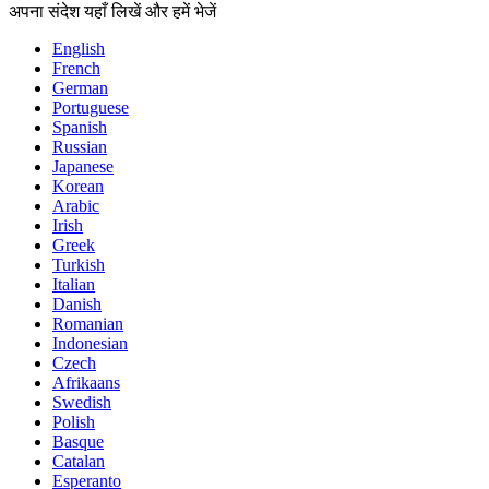
अपना संदेश यहाँ लिखें और हमें भेजें
English
French
German
Portuguese
Spanish
Russian
Japanese
Korean
Arabic
Irish
Greek
Turkish
Italian
Danish
Romanian
Indonesian
Czech
Afrikaans
Swedish
Polish
Basque
Catalan
Esperanto