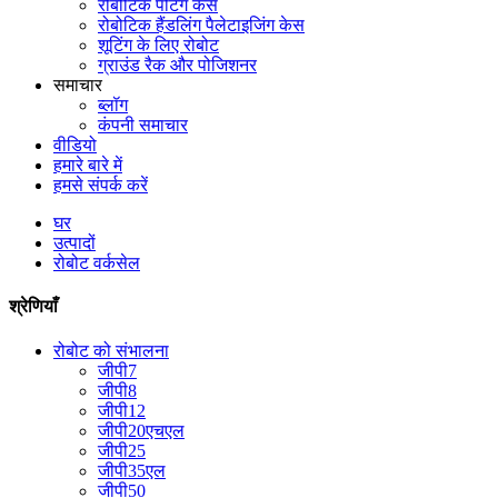
रोबोटिक पेंटिंग केस
रोबोटिक हैंडलिंग पैलेटाइजिंग केस
शूटिंग के लिए रोबोट
ग्राउंड रैक और पोजिशनर
समाचार
ब्लॉग
कंपनी समाचार
वीडियो
हमारे बारे में
हमसे संपर्क करें
घर
उत्पादों
रोबोट वर्कसेल
श्रेणियाँ
रोबोट को संभालना
जीपी7
जीपी8
जीपी12
जीपी20एचएल
जीपी25
जीपी35एल
जीपी50