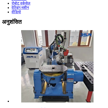
रोबोट वर्कसेल
वेल्डिंग मशीन
वीडियो
अनुशंसित