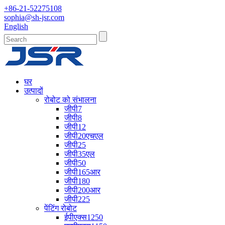
+86-21-52275108
sophia@sh-jsr.com
English
घर
उत्पादों
रोबोट को संभालना
जीपी7
जीपी8
जीपी12
जीपी20एचएल
जीपी25
जीपी35एल
जीपी50
जीपी165आर
जीपी180
जीपी200आर
जीपी225
पेंटिंग रोबोट
ईपीएक्स1250