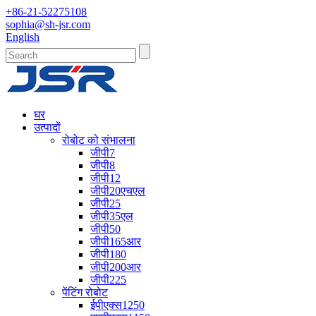
+86-21-52275108
sophia@sh-jsr.com
English
घर
उत्पादों
रोबोट को संभालना
जीपी7
जीपी8
जीपी12
जीपी20एचएल
जीपी25
जीपी35एल
जीपी50
जीपी165आर
जीपी180
जीपी200आर
जीपी225
पेंटिंग रोबोट
ईपीएक्स1250