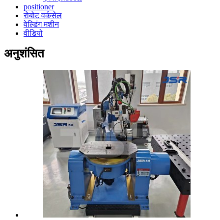
positioner
रोबोट वर्कसेल
वेल्डिंग मशीन
वीडियो
अनुशंसित