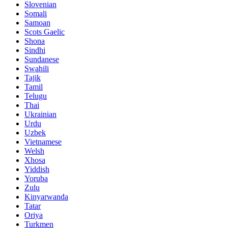
Slovenian
Somali
Samoan
Scots Gaelic
Shona
Sindhi
Sundanese
Swahili
Tajik
Tamil
Telugu
Thai
Ukrainian
Urdu
Uzbek
Vietnamese
Welsh
Xhosa
Yiddish
Yoruba
Zulu
Kinyarwanda
Tatar
Oriya
Turkmen