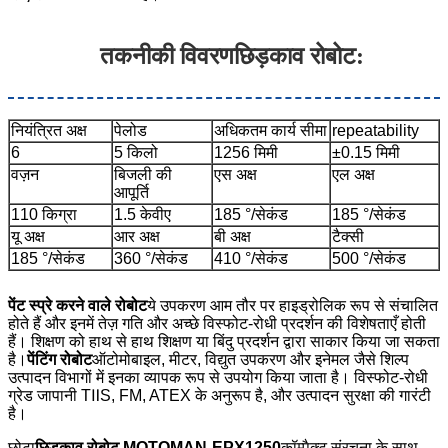
तकनीकी विवरण
छिड़काव रोबोट
:
नियंत्रित अक्ष
पेलोड
अधिकतम कार्य सीमा
repeatability
6
5 किलो
1256 मिमी
±0.15 मिमी
वज़न
बिजली की
एस अक्ष
एल अक्ष
आपूर्ति
110 किग्रा
1.5 केवीए
185 °/सेकंड
185 °/सेकंड
यू अक्ष
आर अक्ष
बी अक्ष
टैक्सी
185 °/सेकंड
360 °/सेकंड
410 °/सेकंड
500 °/सेकंड
पेंट स्प्रे करने वाले रोबोट
ये उपकरण आम तौर पर हाइड्रोलिक रूप से संचालित
होते हैं और इनमें तेज़ गति और अच्छे विस्फोट-रोधी प्रदर्शन की विशेषताएँ होती
हैं। शिक्षण को हाथ से हाथ शिक्षण या बिंदु प्रदर्शन द्वारा साकार किया जा सकता
है।
पेंटिंग रोबोट
ऑटोमोबाइल, मीटर, विद्युत उपकरण और इनेमल जैसे शिल्प
उत्पादन विभागों में इनका व्यापक रूप से उपयोग किया जाता है। विस्फोट-रोधी
ग्रेड जापानी TⅡS, FM, ATEX के अनुरूप है, और उत्पादन सुरक्षा की गारंटी
है।
छोटा
छिड़काव रोबोट MOTOMAN-EPX1250
कॉम्पैक्ट संरचना के साथ,